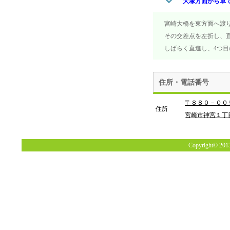
大塚方面から車
宮崎大橋を東方面へ渡り
その交差点を左折し、直
しばらく直進し、4つ目
住所・電話番号
〒８８０－００
住所
宮崎市神宮１丁
Copyright© 201