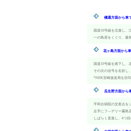
橘通方面から車
国道10号線を北進し、
一の鳥居をくぐり、最初
花ヶ島方面から
国道10号線を南下し、
その次の信号を右折し、
*NHK宮崎放送局を目
瓜生野方面から
平和台病院の交差点をジ
左手にフ―デリー霧島店
しばらく直進し、4つ目