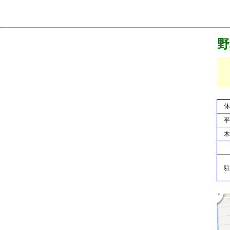
野
宮
休
平
木
駐