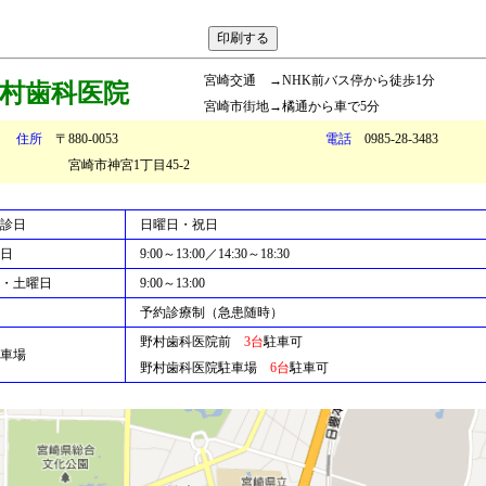
宮崎交通 →NHK前バス停から徒歩1分
村歯科医院
宮崎市街地→橘通から車で5分
住所
〒880-0053
電話
0985-28-3483
崎市神宮1丁目45-2
診日
日曜日・祝日
日
9:00～13:00／14:30～18:30
・土曜日
9:00～13:00
予約診療制（急患随時）
野村歯科医院前
3台
駐車可
車場
野村歯科医院駐車場
6台
駐車可